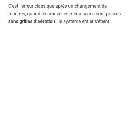
C’est l’erreur classique après un changement de
fenêtres, quand les nouvelles menuiseries sont posées
sans grilles d’aération
: le système entier s’éteint
fonctionnellement. Le détalonnage des portes —
l’espace sous le battant — compte tout autant : c’est
par là que l’air circule d’une pièce à l’autre.
L’entretien
Bouches d’extraction
: démontage et lavage tous les
3 à 6 mois. Une bouche encrassée perd l’essentiel de
son débit.
Entrées d’air
: même chose — et surtout ne jamais
les boucher, même quand « ça fait un courant d’air ».
Caisson
: dépoussiérage annuel. Un moteur
encrassé consomme plus et devient bruyant.