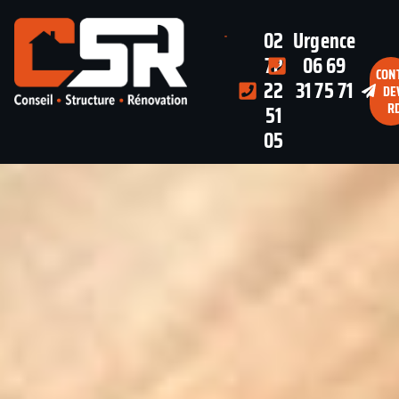
02
Urgence
72
06 69
CON
22
31 75 71
DE
R
51
05