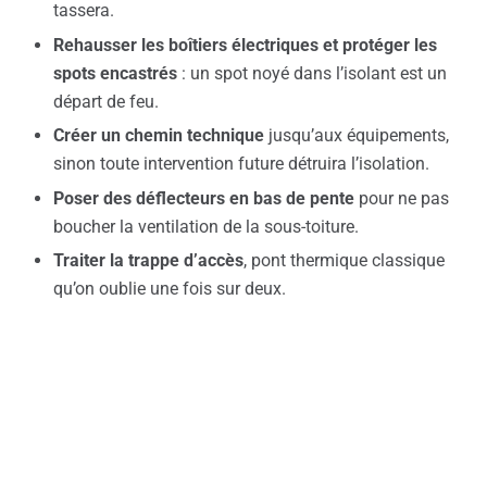
tassera.
Rehausser les boîtiers électriques et protéger les
spots encastrés
: un spot noyé dans l’isolant est un
départ de feu.
Créer un chemin technique
jusqu’aux équipements,
sinon toute intervention future détruira l’isolation.
Poser des déflecteurs en bas de pente
pour ne pas
boucher la ventilation de la sous-toiture.
Traiter la trappe d’accès
, pont thermique classique
qu’on oublie une fois sur deux.
La ventilation : le réflexe qu’on oublie
Isoler rend le logement plus étanche. La vapeur d’eau
qui s’évacuait par les défauts du bâti reste désormais à
l’intérieur. Sans
ventilation
correcte, on règle une facture