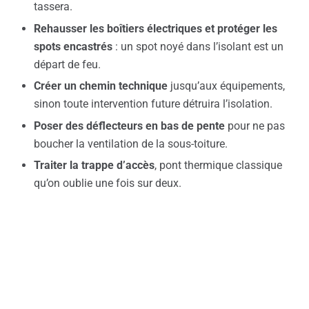
tassera.
Rehausser les boîtiers électriques et protéger les
spots encastrés
: un spot noyé dans l’isolant est un
départ de feu.
Créer un chemin technique
jusqu’aux équipements,
sinon toute intervention future détruira l’isolation.
Poser des déflecteurs en bas de pente
pour ne pas
boucher la ventilation de la sous-toiture.
Traiter la trappe d’accès
, pont thermique classique
qu’on oublie une fois sur deux.
La ventilation : le réflexe qu’on oublie
Isoler rend le logement plus étanche. La vapeur d’eau
qui s’évacuait par les défauts du bâti reste désormais à
l’intérieur. Sans
ventilation
correcte, on règle une facture