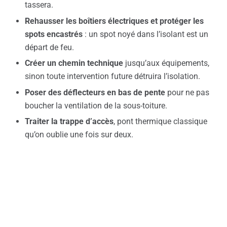
tassera.
Rehausser les boîtiers électriques et protéger les
spots encastrés
: un spot noyé dans l’isolant est un
départ de feu.
Créer un chemin technique
jusqu’aux équipements,
sinon toute intervention future détruira l’isolation.
Poser des déflecteurs en bas de pente
pour ne pas
boucher la ventilation de la sous-toiture.
Traiter la trappe d’accès
, pont thermique classique
qu’on oublie une fois sur deux.
La ventilation : le réflexe qu’on oublie
Isoler rend le logement plus étanche. La vapeur d’eau
qui s’évacuait par les défauts du bâti reste désormais à
l’intérieur. Sans
ventilation
correcte, on règle une facture