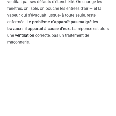
ventilait par ses défauts d’étanchéité. On change les
fenêtres, on isole, on bouche les entrées d’air — et la
vapeur, qui s’évacuait jusque-là toute seule, reste
enfermée.
Le problème n’apparaît pas malgré les
travaux : il apparaît à cause d’eux.
La réponse est alors
une
ventilation
correcte, pas un traitement de
maçonnerie.
Les solutions, selon la cause
Contre la remontée capillaire
Injection d’une barrière étanche à la base du mur,
drainage périphérique, reprise des enduits en pied. Il
faut ensuite laisser le mur sécher — plusieurs mois,
parfois plus d’un an, et c’est incompressible.
Contre l’infiltration